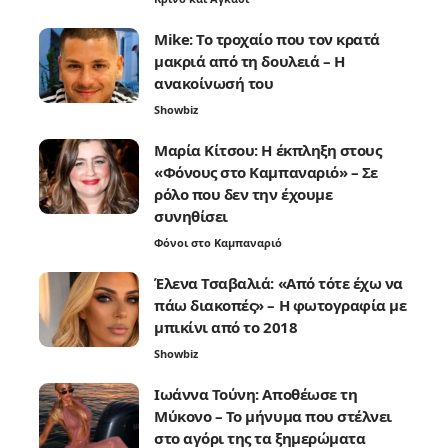
Mike: Το τροχαίο που τον κρατά
μακριά από τη δουλειά – Η
ανακοίνωσή του
Showbiz
Μαρία Κίτσου: Η έκπληξη στους
«Φόνους στο Καμπαναριό» – Σε
ρόλο που δεν την έχουμε
συνηθίσει
Φόνοι στο Καμπαναριό
Έλενα Τσαβαλιά: «Από τότε έχω να
πάω διακοπές» – Η φωτογραφία με
μπικίνι από το 2018
Showbiz
Ιωάννα Τούνη: Αποθέωσε τη
Μύκονο – Το μήνυμα που στέλνει
στο αγόρι της τα ξημερώματα