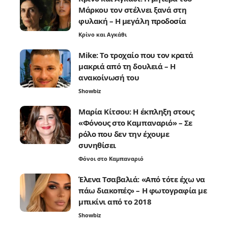
Μάρκου τον στέλνει ξανά στη
φυλακή – Η μεγάλη προδοσία
Κρίνο και Αγκάθι
Mike: Το τροχαίο που τον κρατά
μακριά από τη δουλειά – Η
ανακοίνωσή του
Showbiz
Μαρία Κίτσου: Η έκπληξη στους
«Φόνους στο Καμπαναριό» – Σε
ρόλο που δεν την έχουμε
συνηθίσει
Φόνοι στο Καμπαναριό
Έλενα Τσαβαλιά: «Από τότε έχω να
πάω διακοπές» – Η φωτογραφία με
μπικίνι από το 2018
Showbiz