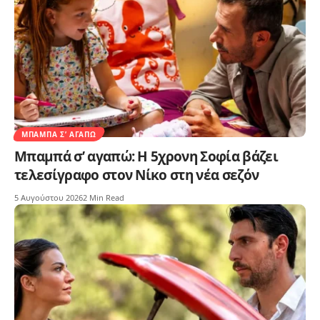
ΜΠΑΜΠΆ Σ’ ΑΓΑΠΏ
Μπαμπά σ’ αγαπώ: Η 5χρονη Σοφία βάζει
τελεσίγραφο στον Νίκο στη νέα σεζόν
5 Αυγούστου 2026
2 Min Read