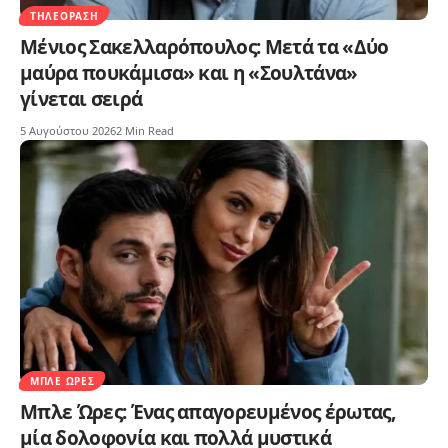
ΤΗΛΕΌΡΑΣΗ
Μένιος Σακελλαρόπουλος: Μετά τα «Δύο
μαύρα πουκάμισα» και η «Σουλτάνα»
γίνεται σειρά
5 Αυγούστου 2026
2 Min Read
ΜΠΛΕ ΏΡΕΣ
Μπλε Ώρες: Ένας απαγορευμένος έρωτας,
μία δολοφονία και πολλά μυστικά