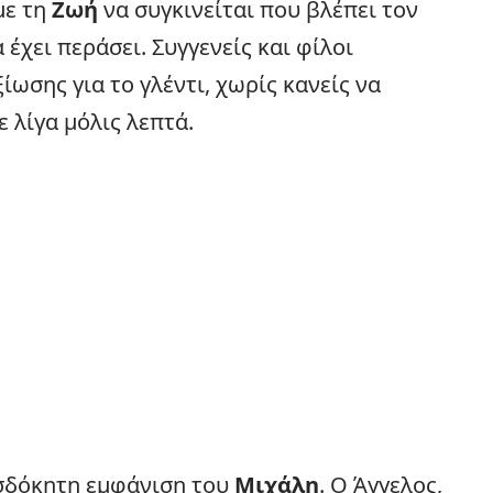
με τη
Ζωή
να συγκινείται που βλέπει τον
 έχει περάσει. Συγγενείς και φίλοι
ωσης για το γλέντι, χωρίς κανείς να
 λίγα μόλις λεπτά.
οσδόκητη εμφάνιση του
Μιχάλη
. Ο Άγγελος,