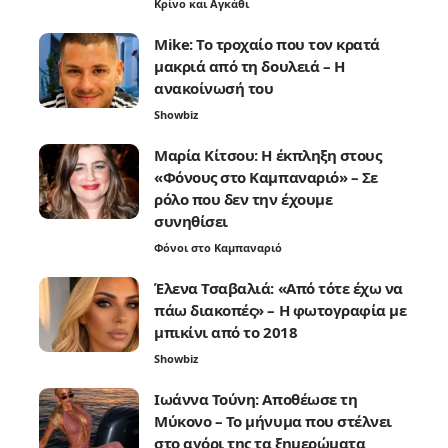
Κρίνο και Αγκάθι
Mike: Το τροχαίο που τον κρατά
μακριά από τη δουλειά – Η
ανακοίνωσή του
Showbiz
Μαρία Κίτσου: Η έκπληξη στους
«Φόνους στο Καμπαναριό» – Σε
ρόλο που δεν την έχουμε
συνηθίσει
Φόνοι στο Καμπαναριό
Έλενα Τσαβαλιά: «Από τότε έχω να
πάω διακοπές» – Η φωτογραφία με
μπικίνι από το 2018
Showbiz
Ιωάννα Τούνη: Αποθέωσε τη
Μύκονο – Το μήνυμα που στέλνει
στο αγόρι της τα ξημερώματα