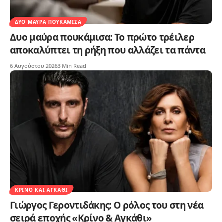
ΔΥΟ ΜΑΎΡΑ ΠΟΥΚΆΜΙΣΑ
Δυο μαύρα πουκάμισα: Το πρώτο τρέιλερ
αποκαλύπτει τη ρήξη που αλλάζει τα πάντα
6 Αυγούστου 2026
3 Min Read
ΚΡΊΝΟ ΚΑΙ ΑΓΚΆΘΙ
Γιώργος Γεροντιδάκης: Ο ρόλος του στη νέα
σειρά εποχής «Κρίνο & Αγκάθι»