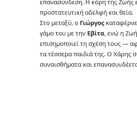
επανασύνδεση. Η κόρη της Ζωής 
προστατευτική αδελφή και θεία.
Στο μεταξύ, ο
Γιώργος
καταφέρνει
γάμο του με την
Εβίτα
, ενώ η Ζω
επισημοποιεί τη σχέση τους — α
τα τέσσερα παιδιά της. Ο Χάρης 
συναισθήματα και επανασυνδέεται