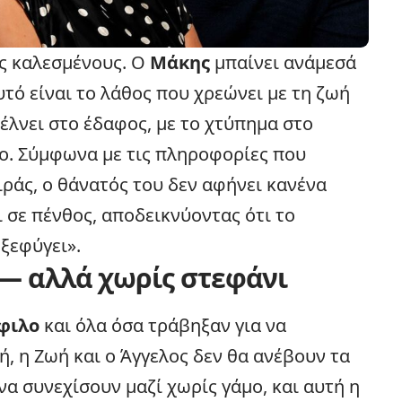
ς καλεσμένους. Ο
Μάκης
μπαίνει ανάμεσά
υτό είναι το λάθος που χρεώνει με τη ζωή
έλνει στο έδαφος, με το χτύπημα στο
ίο. Σύμφωνα με τις πληροφορίες που
ιράς, ο θάνατός του δεν αφήνει κανένα
 σε πένθος, αποδεικνύοντας ότι το
ξεφύγει».
 — αλλά χωρίς στεφάνι
φιλο
και όλα όσα τράβηξαν για να
, η Ζωή και ο Άγγελος δεν θα ανέβουν τα
να συνεχίσουν μαζί χωρίς γάμο, και αυτή η