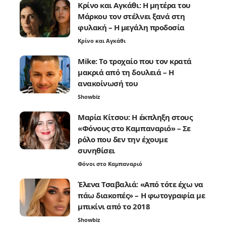
Κρίνο και Αγκάθι: Η μητέρα του
Μάρκου τον στέλνει ξανά στη
φυλακή – Η μεγάλη προδοσία
Κρίνο και Αγκάθι
Mike: Το τροχαίο που τον κρατά
μακριά από τη δουλειά – Η
ανακοίνωσή του
Showbiz
Μαρία Κίτσου: Η έκπληξη στους
«Φόνους στο Καμπαναριό» – Σε
ρόλο που δεν την έχουμε
συνηθίσει
Φόνοι στο Καμπαναριό
Έλενα Τσαβαλιά: «Από τότε έχω να
πάω διακοπές» – Η φωτογραφία με
μπικίνι από το 2018
Showbiz