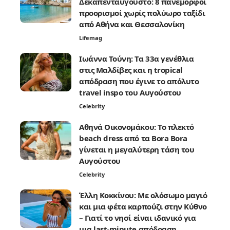
Δεκαπενταύγουστο: 8 πανέμορφοι
προορισμοί χωρίς πολύωρο ταξίδι
από Αθήνα και Θεσσαλονίκη
Lifemag
Ιωάννα Τούνη: Τα 33α γενέθλια
στις Μαλδίβες και η tropical
απόδραση που έγινε το απόλυτο
travel inspo του Αυγούστου
Celebrity
Αθηνά Οικονομάκου: Το πλεκτό
beach dress από τα Bora Bora
γίνεται η μεγαλύτερη τάση του
Αυγούστου
Celebrity
Έλλη Κοκκίνου: Με ολόσωμο μαγιό
και μια φέτα καρπούζι στην Κύθνο
– Γιατί το νησί είναι ιδανικό για
μια last-minute απόδραση