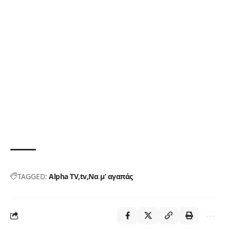
TAGGED:
Alpha TV
tv
Να μ’ αγαπάς