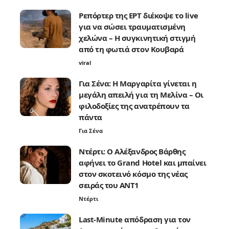
Ρεπόρτερ της ΕΡΤ διέκοψε το live
για να σώσει τραυματισμένη
χελώνα – Η συγκινητική στιγμή
από τη φωτιά στον Κουβαρά
viral
Για Σένα: Η Μαργαρίτα γίνεται η
μεγάλη απειλή για τη Μελίνα – Οι
φιλοδοξίες της ανατρέπουν τα
πάντα
Για Σένα
Ντέρτι: Ο Αλέξανδρος Βάρθης
αφήνει το Grand Hotel και μπαίνει
στον σκοτεινό κόσμο της νέας
σειράς του ANT1
Ντέρτι
Last-Minute απόδραση για τον