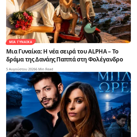
ΜΙΑ ΓΥΝΑΊΚΑ
Μια Γυναίκα: Η νέα σειρά του ALPHA – Το
δράμα της Δανάης Παππά στη Φολέγανδρο
5 Αυγούστου 2026
6 Min Read