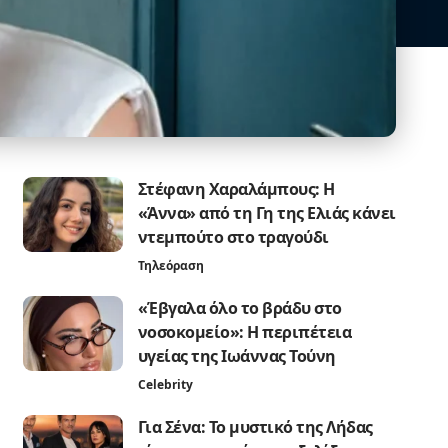
Στέφανη Χαραλάμπους: Η
«Άννα» από τη Γη της Ελιάς κάνει
ντεμπούτο στο τραγούδι
Τηλεόραση
«Έβγαλα όλο το βράδυ στο
νοσοκομείο»: Η περιπέτεια
υγείας της Ιωάννας Τούνη
Celebrity
Για Σένα: Το μυστικό της Λήδας