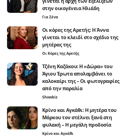
γίνεται η αρχή των εξελίξεων
στην οικογένεια Ηλιάδη
Για Σένα
Οι κόρες της Αρετής: Η Άννα
γίνεται το κλειδί στο σχέδιο της
μητέρας της
Οι Κόρες της Αρετής
Τζένη Καζάκου: Η «Δώρα» του
Άγιου Έρωτα απολαμβάνει το
καλοκαίρι της – Οι φωτογραφίες
από την παραλία
Showbiz
Κρίνο και Αγκάθι: Η μητέρα του
Μάρκου τον στέλνει ξανά στη
φυλακή – Η μεγάλη προδοσία
Κρίνο και Αγκάθι