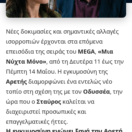
Νέες δοκιμασίες και σημαντικές αλλαγές
ισορροπιών έρχονται στα επόμενα
επεισόδια της σειράς του
MEGA
,
«
Μια
Νύχτα Μόνο
»
, από τη Δευτέρα 11 έως την
Πέμπτη 14 Μαΐου. Η εγκυμοσύνη της
Αρετής
διαμορφώνει ένα εντελώς νέο
τοπίο στη σχέση της με τον
Οδυσσέα
, την
ώρα που ο
Σταύρος
καλείται να
διαχειριστεί προσωπικές και
επαγγελματικές ήττες.
Η εγκυμοσύνη ενώνει ξανά την Αρετή