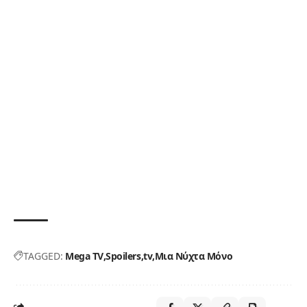
TAGGED:
Mega TV
Spoilers
tv
Μια Νύχτα Μόνο