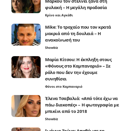
Μάρκου τον στέλνει ξανά στη
φυλακή – Η μεγάλη προδοσία
Κρίνο και Αγκάθι
Mike: Το τροχαίο που τον κρατά
μακριά από τη δουλειά – Η
ανακοίνωσή του
Showbiz
Μαρία Κίτσου: Η έκπληξη στους
«Φόνους στο Καμπαναριό» – Σε
ρόλο που δεν την έχουμε
συνηθίσει
Φόνοι στο Καμπαναριό
Έλενα Τσαβαλιά: «Από τότε έχω να
πάω διακοπές» – Η φωτογραφία με
μπικίνι από το 2018
Showbiz
Ιωάννα Τούνη: Αποθέωσε τη