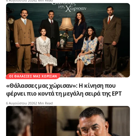
6 Αυγούστου 2026
2 Min Read
ΟΙ ΘΆΛΑΣΣΕΣ ΜΑΣ ΧΏΡΙΣΑΝ
«Θάλασσες μας χώρισαν»: Η κίνηση που
φέρνει πιο κοντά τη μεγάλη σειρά της ΕΡΤ
6 Αυγούστου 2026
2 Min Read