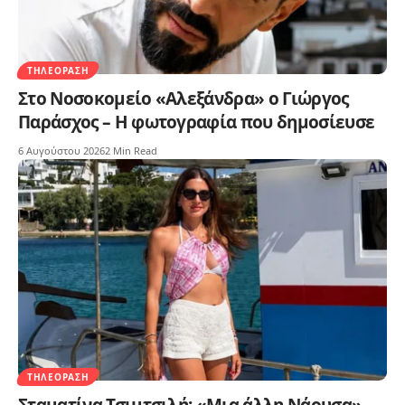
ΤΗΛΕΌΡΑΣΗ
Στο Νοσοκομείο «Αλεξάνδρα» ο Γιώργος
Παράσχος – Η φωτογραφία που δημοσίευσε
6 Αυγούστου 2026
2 Min Read
ΤΗΛΕΌΡΑΣΗ
Σταματίνα Τσιμτσιλή: «Μια άλλη Νάουσα» –