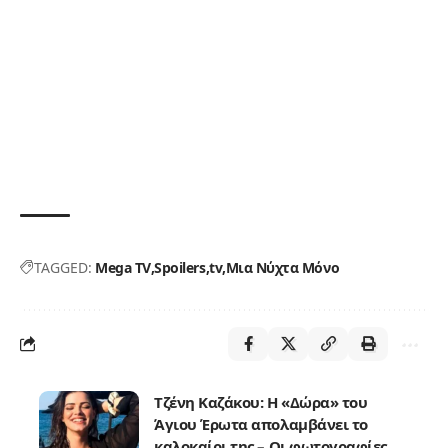
TAGGED:
Mega TV
Spoilers
tv
Μια Νύχτα Μόνο
Τζένη Καζάκου: Η «Δώρα» του
Άγιου Έρωτα απολαμβάνει το
καλοκαίρι της – Οι φωτογραφίες