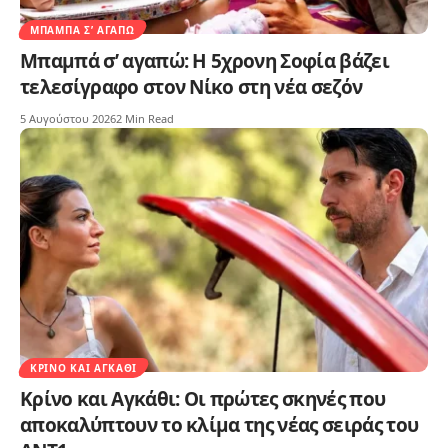
ΜΠΑΜΠΆ Σ’ ΑΓΑΠΏ
Μπαμπά σ’ αγαπώ: Η 5χρονη Σοφία βάζει
τελεσίγραφο στον Νίκο στη νέα σεζόν
5 Αυγούστου 2026
2 Min Read
ΚΡΊΝΟ ΚΑΙ ΑΓΚΆΘΙ
Κρίνο και Αγκάθι: Οι πρώτες σκηνές που
αποκαλύπτουν το κλίμα της νέας σειράς του