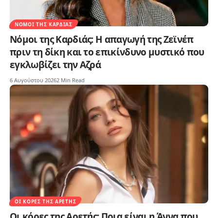
ΝΌΜΟΙ ΤΗΣ ΚΑΡΔΙΆΣ
Νόμοι της Καρδιάς: Η απαγωγή της Ζεϊνέπ
πριν τη δίκη και το επικίνδυνο μυστικό που
εγκλωβίζει την Αζρά
6 Αυγούστου 2026
2 Min Read
ΟΙ ΚΌΡΕΣ ΤΗΣ ΑΡΕΤΉΣ
Οι κόρες της Αρετής: Ποια είναι η Άννα που