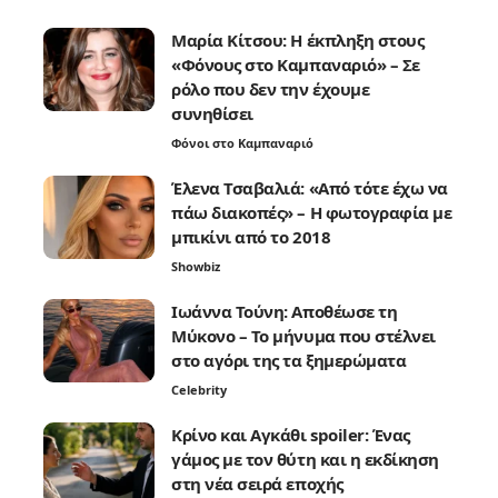
Μαρία Κίτσου: Η έκπληξη στους
«Φόνους στο Καμπαναριό» – Σε
ρόλο που δεν την έχουμε
συνηθίσει
Φόνοι στο Καμπαναριό
Έλενα Τσαβαλιά: «Από τότε έχω να
πάω διακοπές» – Η φωτογραφία με
μπικίνι από το 2018
Showbiz
Ιωάννα Τούνη: Αποθέωσε τη
Μύκονο – Το μήνυμα που στέλνει
στο αγόρι της τα ξημερώματα
Celebrity
Κρίνο και Αγκάθι spoiler: Ένας
γάμος με τον θύτη και η εκδίκηση
στη νέα σειρά εποχής