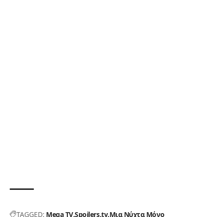
TAGGED:
Mega TV
Spoilers
tv
Μια Νύχτα Μόνο