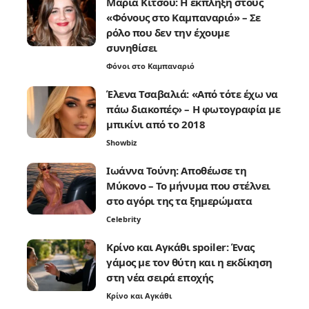
Μαρία Κίτσου: Η έκπληξη στους
«Φόνους στο Καμπαναριό» – Σε
ρόλο που δεν την έχουμε
συνηθίσει
Φόνοι στο Καμπαναριό
Έλενα Τσαβαλιά: «Από τότε έχω να
πάω διακοπές» – Η φωτογραφία με
μπικίνι από το 2018
Showbiz
Ιωάννα Τούνη: Αποθέωσε τη
Μύκονο – Το μήνυμα που στέλνει
στο αγόρι της τα ξημερώματα
Celebrity
Κρίνο και Αγκάθι spoiler: Ένας
γάμος με τον θύτη και η εκδίκηση
στη νέα σειρά εποχής
Κρίνο και Αγκάθι