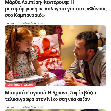
Μάρθα Λαμπίρη-Φεντόρουφ: Η
μεταμόρφωση σε καλόγρια για τους «Φόνους
στο Καμπαναριό»
5 Αυγούστου 2026
2 Min Read
ΜΠΑΜΠΆ Σ’ ΑΓΑΠΏ
Μπαμπά σ’ αγαπώ: Η 5χρονη Σοφία βάζει
τελεσίγραφο στον Νίκο στη νέα σεζόν
5 Αυγούστου 2026
2 Min Read