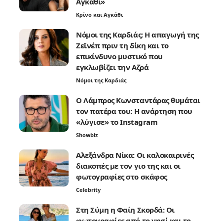
Αγκάθι»
Κρίνο και Αγκάθι
Νόμοι της Καρδιάς: Η απαγωγή της
Ζεϊνέπ πριν τη δίκη και το
επικίνδυνο μυστικό που
εγκλωβίζει την Αζρά
Νόμοι της Καρδιάς
Ο Λάμπρος Κωνσταντάρας θυμάται
τον πατέρα του: Η ανάρτηση που
«λύγισε» το Instagram
Showbiz
Αλεξάνδρα Νίκα: Οι καλοκαιρινές
διακοπές με τον γιο της και οι
φωτογραφίες στο σκάφος
Celebrity
Στη Σύμη η Φαίη Σκορδά: Οι
φωτογραφίες από το νησί και το