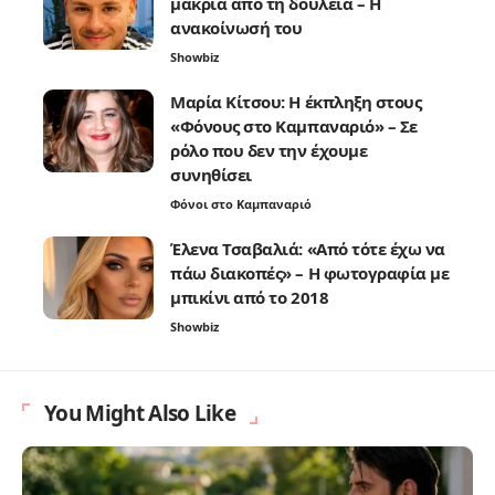
μακριά από τη δουλειά – Η
ανακοίνωσή του
Showbiz
Μαρία Κίτσου: Η έκπληξη στους
«Φόνους στο Καμπαναριό» – Σε
ρόλο που δεν την έχουμε
συνηθίσει
Φόνοι στο Καμπαναριό
Έλενα Τσαβαλιά: «Από τότε έχω να
πάω διακοπές» – Η φωτογραφία με
μπικίνι από το 2018
Showbiz
You Might Also Like