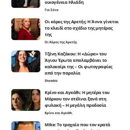
οικογένεια Ηλιάδη
Για Σένα
Οι κόρες της Αρετής: Η Άννα γίνεται
το κλειδί στο σχέδιο της μητέρας
της
Οι Κόρες της Αρετής
Τζένη Καζάκου: Η «Δώρα» του
Άγιου Έρωτα απολαμβάνει το
καλοκαίρι της – Οι φωτογραφίες
από την παραλία
Showbiz
Κρίνο και Αγκάθι: Η μητέρα του
Μάρκου τον στέλνει ξανά στη
φυλακή – Η μεγάλη προδοσία
Κρίνο και Αγκάθι
Mike: Το τροχαίο που τον κρατά