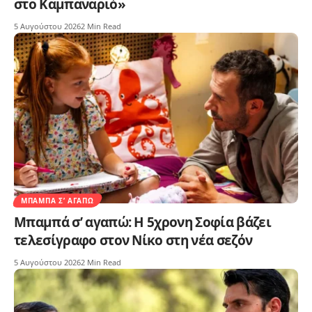
στο Καμπαναριό»
5 Αυγούστου 2026
2 Min Read
ΜΠΑΜΠΆ Σ’ ΑΓΑΠΏ
Μπαμπά σ’ αγαπώ: Η 5χρονη Σοφία βάζει
τελεσίγραφο στον Νίκο στη νέα σεζόν
5 Αυγούστου 2026
2 Min Read