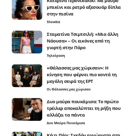
Κατερίνα Γερονικολού: Με μαύρο
μπικίνι και ρετρό αξεσουάρ δίπλα
στην πισίνα
Showbiz
Σταματίνα Τσιμτσιλή: «Μια άλλη
Νάουσα» – Οι εικόνες από τη
γιορτή στην Πάρο
Τηλεόραση
«Θάλασσες μας χώρισαν»: Η
κίνηση που φέρνει πιο κοντά τη
μεγάλη σειρά της ΕΡΤ
Οι Θάλασσες μας χώρισαν
Δυο μαύρα πουκάμισα: Το πρώτο
τρέιλερ αποκαλύπτει τη ρήξη που
αλλάζει τα πάντα
Δυο Μαύρα Πουκάμισα
Κέιτι Πέρι: Σχεδόν αγνώριστη στη