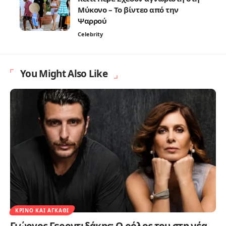
Μύκονο – Το βίντεο από την
Ψαρρού
Celebrity
You Might Also Like
ΚΡΊΝΟ ΚΑΙ ΑΓΚΆΘΙ
Γιώργος Γεροντιδάκης: Ο ρόλος του στη νέα