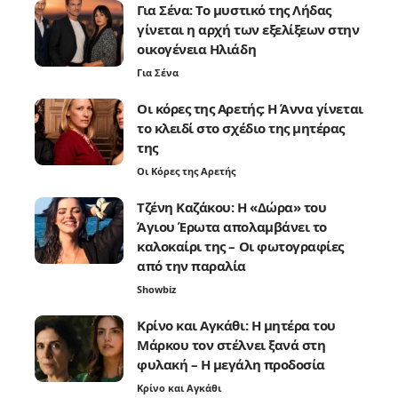
Για Σένα: Το μυστικό της Λήδας
γίνεται η αρχή των εξελίξεων στην
οικογένεια Ηλιάδη
Για Σένα
Οι κόρες της Αρετής: Η Άννα γίνεται
το κλειδί στο σχέδιο της μητέρας
της
Οι Κόρες της Αρετής
Τζένη Καζάκου: Η «Δώρα» του
Άγιου Έρωτα απολαμβάνει το
καλοκαίρι της – Οι φωτογραφίες
από την παραλία
Showbiz
Κρίνο και Αγκάθι: Η μητέρα του
Μάρκου τον στέλνει ξανά στη
φυλακή – Η μεγάλη προδοσία
Κρίνο και Αγκάθι