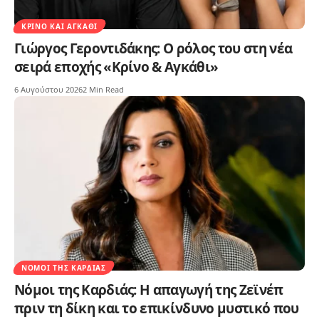
ΚΡΊΝΟ ΚΑΙ ΑΓΚΆΘΙ
Γιώργος Γεροντιδάκης: Ο ρόλος του στη νέα
σειρά εποχής «Κρίνο & Αγκάθι»
6 Αυγούστου 2026
2 Min Read
ΝΌΜΟΙ ΤΗΣ ΚΑΡΔΙΆΣ
Νόμοι της Καρδιάς: Η απαγωγή της Ζεϊνέπ
πριν τη δίκη και το επικίνδυνο μυστικό που