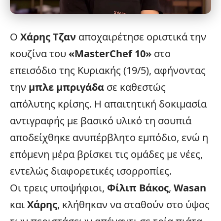
Ο
Χάρης Τζαν
αποχαιρέτησε οριστικά την
κουζίνα του
«
MasterChef
10»
στο
επεισόδιο της Κυριακής (19/5), αφήνοντας
την
μπλε μπριγάδα
σε καθεστώς
απόλυτης κρίσης. Η απαιτητική δοκιμασία
αντιγραφής με βασικό υλικό τη σουπιά
αποδείχθηκε ανυπέρβλητο εμπόδιο, ενώ η
επόμενη μέρα βρίσκει τις ομάδες με νέες,
εντελώς διαφορετικές ισορροπίες.
Οι τρεις υποψήφιοι,
Φίλιπ Βάκος
,
Wasan
και
Χάρης
, κλήθηκαν να σταθούν στο ύψος