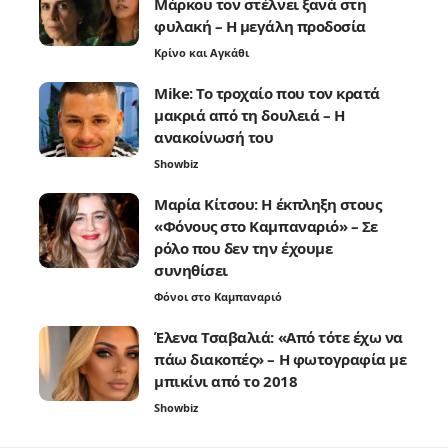
Μάρκου τον στέλνει ξανά στη
φυλακή – Η μεγάλη προδοσία
Κρίνο και Αγκάθι
Mike: Το τροχαίο που τον κρατά
μακριά από τη δουλειά – Η
ανακοίνωσή του
Showbiz
Μαρία Κίτσου: Η έκπληξη στους
«Φόνους στο Καμπαναριό» – Σε
ρόλο που δεν την έχουμε
συνηθίσει
Φόνοι στο Καμπαναριό
Έλενα Τσαβαλιά: «Από τότε έχω να
πάω διακοπές» – Η φωτογραφία με
μπικίνι από το 2018
Showbiz