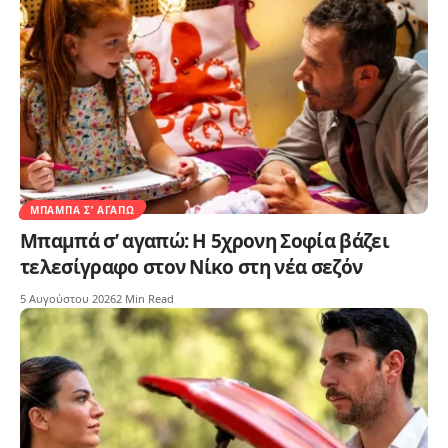
ΜΠΑΜΠΆ Σ’ ΑΓΑΠΏ
Μπαμπά σ’ αγαπώ: Η 5χρονη Σοφία βάζει
τελεσίγραφο στον Νίκο στη νέα σεζόν
5 Αυγούστου 2026
2 Min Read