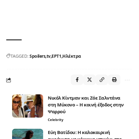
TAGGED:
Spoilers
tv
ΕΡΤ1
Ηλέκτρα
Νικόλ Κίντμαν και Ζόε Σαλντάνα
στη Μύκονο – Η κοινή έξοδος στην
Ψαρρού
Celebrity
Εύη Βατίδου: Η καλοκαιρινή