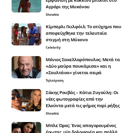
εμφάνιση με κόκκινο μπικίνι στο
Αγράρι της Μυκόνου
Showbiz
Κίμπερλι Γκιλφόιλ: Το ατύχημα που
αποφεύχθηκε την τελευταία
στιγμή στη Μύκονο
Celebrity
Μένιος Σακελλαρόπουλος: Μετά τα
«Δύο μαύρα πουκάμισα» και η
«Σουλτάνα» γίνεται σειρά
Τηλεόραση
Σάκης Ρουβάς – Κάτια Ζυγούλη: Οι
νέες φωτογραφίες από την
Ελούντα μετά τις φήμες περί ρήξης
Showbiz
Μπλε Ώρες: Ένας απαγορευμένος
έρωτας, μία δολοφονία και πολλά