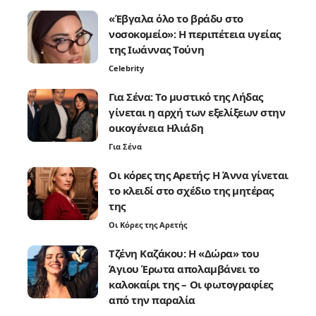
«Έβγαλα όλο το βράδυ στο
νοσοκομείο»: Η περιπέτεια υγείας
της Ιωάννας Τούνη
Celebrity
Για Σένα: Το μυστικό της Λήδας
γίνεται η αρχή των εξελίξεων στην
οικογένεια Ηλιάδη
Για Σένα
Οι κόρες της Αρετής: Η Άννα γίνεται
το κλειδί στο σχέδιο της μητέρας
της
Οι Κόρες της Αρετής
Τζένη Καζάκου: Η «Δώρα» του
Άγιου Έρωτα απολαμβάνει το
καλοκαίρι της – Οι φωτογραφίες
από την παραλία