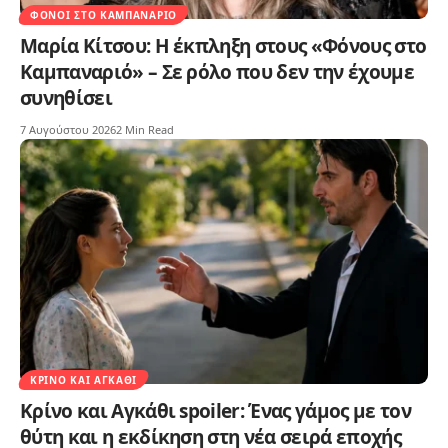
ΦΌΝΟΙ ΣΤΟ ΚΑΜΠΑΝΑΡΙΌ
Μαρία Κίτσου: Η έκπληξη στους «Φόνους στο
Καμπαναριό» – Σε ρόλο που δεν την έχουμε
συνηθίσει
7 Αυγούστου 2026
2 Min Read
ΚΡΊΝΟ ΚΑΙ ΑΓΚΆΘΙ
Κρίνο και Αγκάθι spoiler: Ένας γάμος με τον
θύτη και η εκδίκηση στη νέα σειρά εποχής