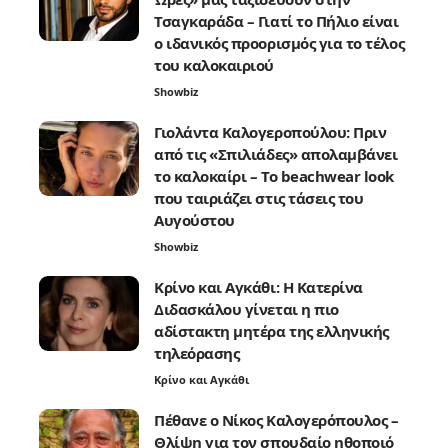
Τσαγκαράδα – Γιατί το Πήλιο είναι
ο ιδανικός προορισμός για το τέλος
του καλοκαιριού
Showbiz
Γιολάντα Καλογεροπούλου: Πριν
από τις «Σπιλιάδες» απολαμβάνει
το καλοκαίρι – Το beachwear look
που ταιριάζει στις τάσεις του
Αυγούστου
Showbiz
Κρίνο και Αγκάθι: Η Κατερίνα
Διδασκάλου γίνεται η πιο
αδίστακτη μητέρα της ελληνικής
τηλεόρασης
Κρίνο και Αγκάθι
Πέθανε ο Νίκος Καλογερόπουλος –
Θλίψη για τον σπουδαίο ηθοποιό