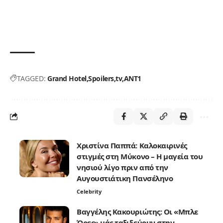
TAGGED:
Grand Hotel
Spoilers
tv
ΑΝΤ1
Χριστίνα Παππά: Καλοκαιρινές
στιγμές στη Μύκονο – Η μαγεία του
νησιού λίγο πριν από την
Αυγουστιάτικη Πανσέληνο
Celebrity
Βαγγέλης Κακουριώτης: Οι «Μπλε
Ώρες» μάς ταξιδεύουν στην