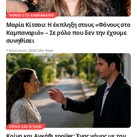
ΦΌΝΟΙ ΣΤΟ ΚΑΜΠΑΝΑΡΙΌ
Μαρία Κίτσου: Η έκπληξη στους «Φόνους στο
Καμπαναριό» – Σε ρόλο που δεν την έχουμε
συνηθίσει
7 Αυγούστου 2026
2 Min Read
ΚΡΊΝΟ ΚΑΙ ΑΓΚΆΘΙ
Κρίνο και Αγκάθι spoiler: Ένας γάμος με τον