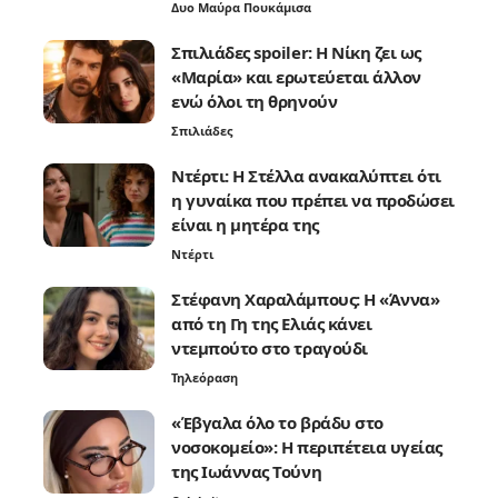
Δυο Μαύρα Πουκάμισα
Σπιλιάδες spoiler: Η Νίκη ζει ως
«Μαρία» και ερωτεύεται άλλον
ενώ όλοι τη θρηνούν
Σπιλιάδες
Ντέρτι: Η Στέλλα ανακαλύπτει ότι
η γυναίκα που πρέπει να προδώσει
είναι η μητέρα της
Ντέρτι
Στέφανη Χαραλάμπους: Η «Άννα»
από τη Γη της Ελιάς κάνει
ντεμπούτο στο τραγούδι
Τηλεόραση
«Έβγαλα όλο το βράδυ στο
νοσοκομείο»: Η περιπέτεια υγείας
της Ιωάννας Τούνη