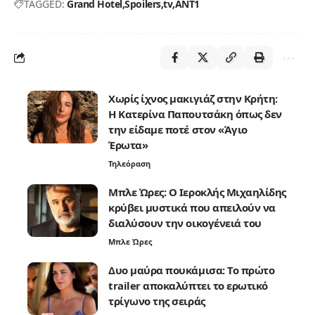
TAGGED:
Grand Hotel
Spoilers
tv
ΑΝΤ1
Χωρίς ίχνος μακιγιάζ στην Κρήτη:
Η Κατερίνα Παπουτσάκη όπως δεν
την είδαμε ποτέ στον «Άγιο
Έρωτα»
Τηλεόραση
Μπλε Ώρες: Ο Ιεροκλής Μιχαηλίδης
κρύβει μυστικά που απειλούν να
διαλύσουν την οικογένειά του
Μπλε Ώρες
Δυο μαύρα πουκάμισα: Το πρώτο
trailer αποκαλύπτει το ερωτικό
τρίγωνο της σειράς