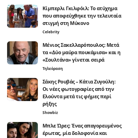
Κίμπερλι Γκιλφόιλ: Το ατύχημα
που αποφεύχθηκε την τελευταία
στιγμή στη Μύκονο
Celebrity
Μένιος Σακελλαρόπουλος: Μετά
τα «Δύο μαύρα πουκάμισα» και η
«Σουλτάνα» γίνεται σειρά
Τηλεόραση
Σάκης Ρουβάς – Κάτια Ζυγούλη:
Οι νέες φωτογραφίες από την
Ελούντα μετά τις φήμες περί
ρήξης
Showbiz
Μπλε Ώρες: Ένας απαγορευμένος
έρωτας, μία δολοφονία και