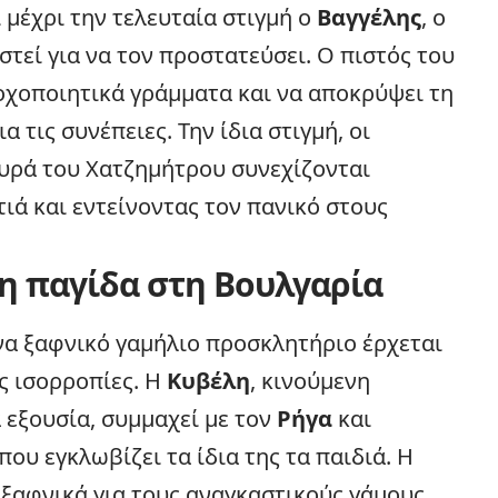
 μέχρι την τελευταία στιγμή ο
Βαγγέλης
, ο
στεί για να τον προστατεύσει. Ο πιστός του
οχοποιητικά γράμματα και να αποκρύψει τη
 τις συνέπειες. Την ίδια στιγμή, οι
ευρά του Χατζημήτρου συνεχίζονται
τιά
και εντείνοντας τον πανικό στους
 η παγίδα στη Βουλγαρία
να ξαφνικό γαμήλιο προσκλητήριο έρχεται
ς ισορροπίες. Η
Κυβέλη
, κινούμενη
α εξουσία, συμμαχεί με τον
Ρήγα
και
ου εγκλωβίζει τα ίδια της τα παιδιά. Η
ξαφνικά για τους αναγκαστικούς γάμους