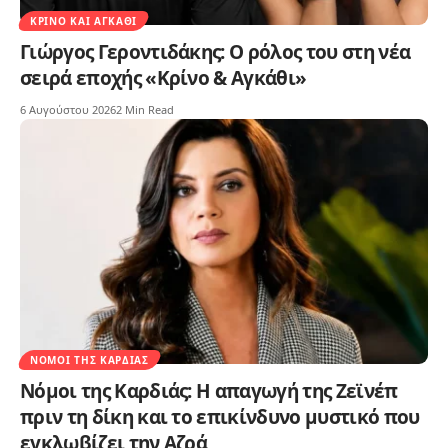
ΚΡΊΝΟ ΚΑΙ ΑΓΚΆΘΙ
Γιώργος Γεροντιδάκης: Ο ρόλος του στη νέα
σειρά εποχής «Κρίνο & Αγκάθι»
6 Αυγούστου 2026
2 Min Read
ΝΌΜΟΙ ΤΗΣ ΚΑΡΔΙΆΣ
Νόμοι της Καρδιάς: Η απαγωγή της Ζεϊνέπ
πριν τη δίκη και το επικίνδυνο μυστικό που
εγκλωβίζει την Αζρά