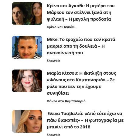
Κρίνο και Αγκάθι: Η μητέρα του
Μάρκου τον στέλνει ξανά στη
φυλακή – Η μεγάλη προδοσία
Κρίνο και Αγκάθι
Mike: Το τροχαίο που τον κρατά
μακριά από τη δουλειά – Η
ανακοίνωσή του
Showbiz
Μαρία Κίτσου: Η έκπληξη στους
«Φόνους στο Καμπαναριό» – Σε
ρόλο που δεν την έχουμε
συνηθίσει
Φόνοι στο Καμπαναριό
Έλενα Τσαβαλιά: «Από τότε έχω να
πάω διακοπές» – Η φωτογραφία με
μπικίνι από το 2018
Showbiz