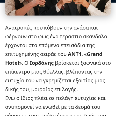
Ανατροπές που κόβουν την ανάσα και
φέρνουν στο φως ένα τεράστιο σκάνδαλο
έρχονται στα επόμενα επεισόδια της
επιτυχημένης σειράς του
ΑΝΤ1
, «
Grand
Hotel
». Ο
Ιορδάνης
βρίσκεται ξαφνικά στο
επίκεντρο μιας θύελλας, βλέποντας την
ευτυχία του να γκρεμίζεται εξαιτίας μιας
δικής του, μοιραίας επιλογής.
Ενώ ο ίδιος πλέει σε πελάγη ευτυχίας και
ανυπομονεί να ενωθεί με τα δεσμά του
γάμου με τον μεγάλο έρωτα της ζωής του,