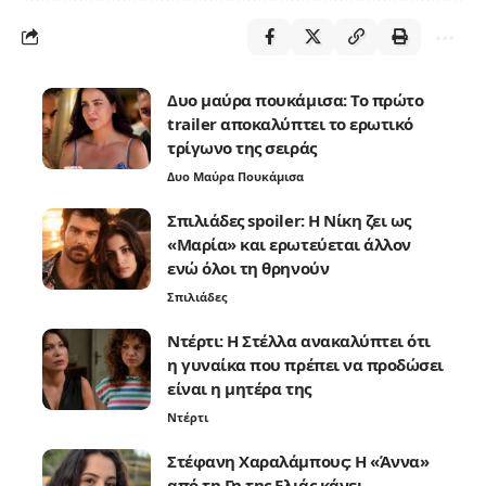
Δυο μαύρα πουκάμισα: Το πρώτο
trailer αποκαλύπτει το ερωτικό
τρίγωνο της σειράς
Δυο Μαύρα Πουκάμισα
Σπιλιάδες spoiler: Η Νίκη ζει ως
«Μαρία» και ερωτεύεται άλλον
ενώ όλοι τη θρηνούν
Σπιλιάδες
Ντέρτι: Η Στέλλα ανακαλύπτει ότι
η γυναίκα που πρέπει να προδώσει
είναι η μητέρα της
Ντέρτι
Στέφανη Χαραλάμπους: Η «Άννα»
από τη Γη της Ελιάς κάνει