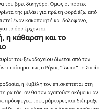
α του βρει δικηγόρο. Όμως οι πόρτες
 Φρίντα τής μιλάει για πρώτη φορά έξω από
ιστεί έναν κακοποιητή και δολοφόνο,
για τα όσα έρχονται.
, η κάθαρση και το
ιο
κυρία” του ξενοδοχείου δίνεται από τον
νει επίσημα πως ο Ρήγας “έδωσε” τη Σοφία
ροδοσία, η Κυβέλη τον επισκέπτεται στη
 τη ρωτάει αν θα τον αγαπούσε ακόμα κι αν
υς πρόσφυγες, τους μάρτυρες και διέπραξε
ρίζει, όμως, είναι πως ο Χρόνης ακούει τα