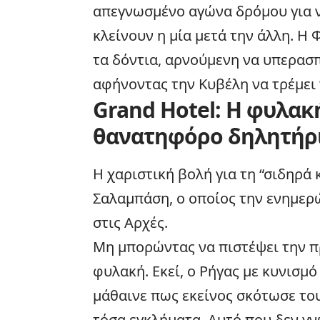
απεγνωσμένο αγώνα δρόμου για ν
κλείνουν η μία μετά την άλλη. Η
τα δόντια, αρνούμενη να υπερασπ
αφήνοντας την Κυβέλη να τρέμει 
Grand Hotel: Η φυλακή
θανατηφόρο δηλητήρ
Η χαριστική βολή για τη “σιδηρά 
Σαλαμπάση, ο οποίος την ενημερώ
στις Αρχές.
Μη μπορώντας να πιστέψει την π
φυλακή. Εκεί, ο Ρήγας με κυνισμό
μάθαινε πως εκείνος σκότωσε το
τόσα εγκλήματα. Αυτό που δεν γνω