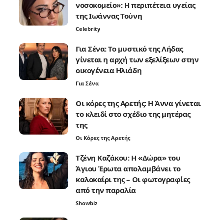
νοσοκομείο»: Η περιπέτεια υγείας
της Ιωάννας Τούνη
Celebrity
Για Σένα: Το μυστικό της Λήδας
γίνεται η αρχή των εξελίξεων στην
οικογένεια Ηλιάδη
Για Σένα
Οι κόρες της Αρετής: Η Άννα γίνεται
το κλειδί στο σχέδιο της μητέρας
της
Οι Κόρες της Αρετής
Τζένη Καζάκου: Η «Δώρα» του
Άγιου Έρωτα απολαμβάνει το
καλοκαίρι της – Οι φωτογραφίες
από την παραλία
Showbiz