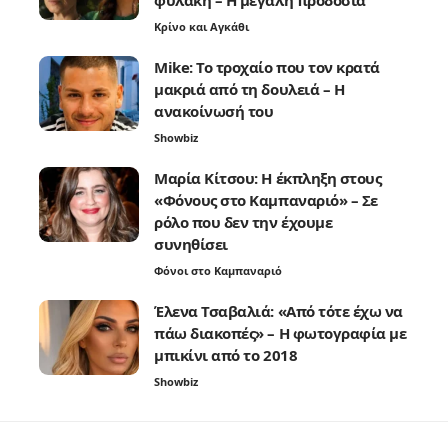
φυλακή – Η μεγάλη προδοσία
Κρίνο και Αγκάθι
Mike: Το τροχαίο που τον κρατά
μακριά από τη δουλειά – Η
ανακοίνωσή του
Showbiz
Μαρία Κίτσου: Η έκπληξη στους
«Φόνους στο Καμπαναριό» – Σε
ρόλο που δεν την έχουμε
συνηθίσει
Φόνοι στο Καμπαναριό
Έλενα Τσαβαλιά: «Από τότε έχω να
πάω διακοπές» – Η φωτογραφία με
μπικίνι από το 2018
Showbiz