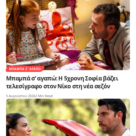
ΜΠΑΜΠΆ Σ’ ΑΓΑΠΏ
Μπαμπά σ’ αγαπώ: Η 5χρονη Σοφία βάζει
τελεσίγραφο στον Νίκο στη νέα σεζόν
5 Αυγούστου 2026
2 Min Read