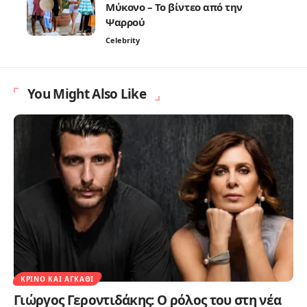
Μύκονο – Το βίντεο από την
Ψαρρού
Celebrity
You Might Also Like
ΚΡΊΝΟ ΚΑΙ ΑΓΚΆΘΙ
Γιώργος Γεροντιδάκης: Ο ρόλος του στη νέα