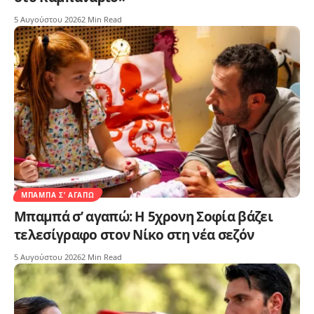
5 Αυγούστου 2026
2 Min Read
ΜΠΑΜΠΆ Σ’ ΑΓΑΠΏ
Μπαμπά σ’ αγαπώ: Η 5χρονη Σοφία βάζει
τελεσίγραφο στον Νίκο στη νέα σεζόν
5 Αυγούστου 2026
2 Min Read