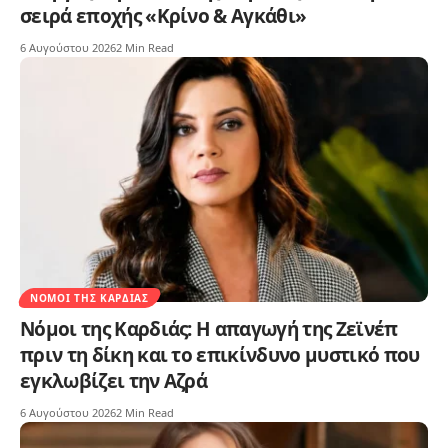
σειρά εποχής «Κρίνο & Αγκάθι»
6 Αυγούστου 2026
2 Min Read
ΝΌΜΟΙ ΤΗΣ ΚΑΡΔΙΆΣ
Νόμοι της Καρδιάς: Η απαγωγή της Ζεϊνέπ
πριν τη δίκη και το επικίνδυνο μυστικό που
εγκλωβίζει την Αζρά
6 Αυγούστου 2026
2 Min Read