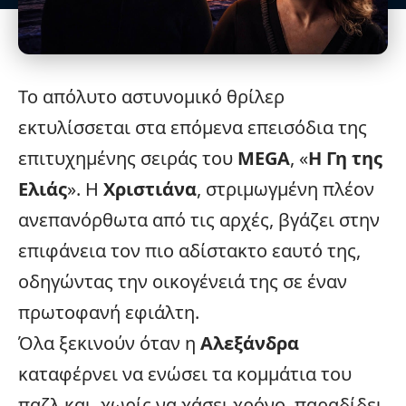
Το απόλυτο αστυνομικό θρίλερ
εκτυλίσσεται στα επόμενα επεισόδια της
επιτυχημένης σειράς του
MEGA
, «
Η Γη της
Ελιάς
». Η
Χριστιάνα
, στριμωγμένη πλέον
ανεπανόρθωτα από τις αρχές, βγάζει στην
επιφάνεια τον πιο αδίστακτο εαυτό της,
οδηγώντας την οικογένειά της σε έναν
πρωτοφανή εφιάλτη.
Όλα ξεκινούν όταν η
Αλεξάνδρα
καταφέρνει να ενώσει τα κομμάτια του
παζλ και, χωρίς να χάσει χρόνο, παραδίδει