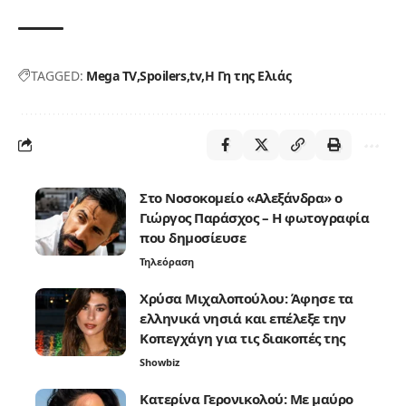
TAGGED:
Mega TV
Spoilers
tv
Η Γη της Ελιάς
Στο Νοσοκομείο «Αλεξάνδρα» ο
Γιώργος Παράσχος – Η φωτογραφία
που δημοσίευσε
Τηλεόραση
Χρύσα Μιχαλοπούλου: Άφησε τα
ελληνικά νησιά και επέλεξε την
Κοπεγχάγη για τις διακοπές της
Showbiz
Κατερίνα Γερονικολού: Με μαύρο