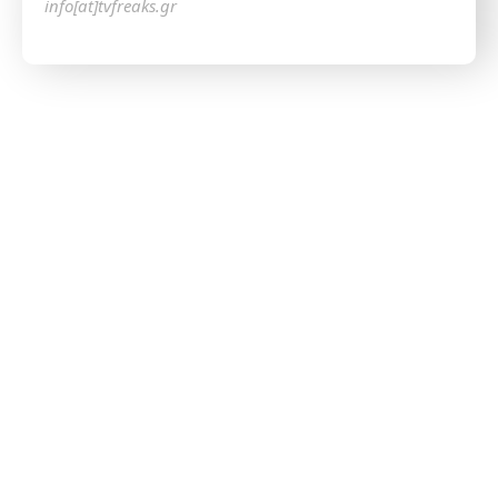
info[at]tvfreaks.gr