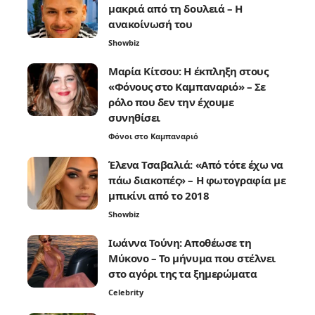
μακριά από τη δουλειά – Η
ανακοίνωσή του
Showbiz
Μαρία Κίτσου: Η έκπληξη στους
«Φόνους στο Καμπαναριό» – Σε
ρόλο που δεν την έχουμε
συνηθίσει
Φόνοι στο Καμπαναριό
Έλενα Τσαβαλιά: «Από τότε έχω να
πάω διακοπές» – Η φωτογραφία με
μπικίνι από το 2018
Showbiz
Ιωάννα Τούνη: Αποθέωσε τη
Μύκονο – Το μήνυμα που στέλνει
στο αγόρι της τα ξημερώματα
Celebrity