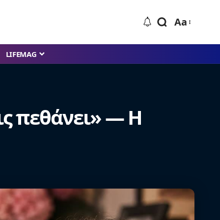
Aa
LIFEMAG
εις πεθάνει» — Η