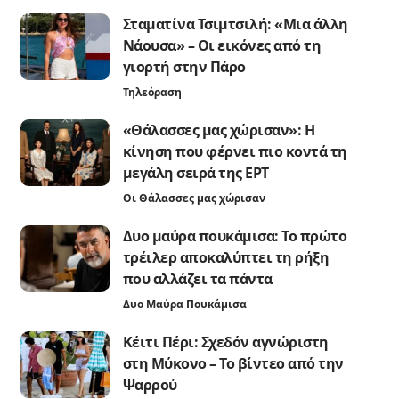
Σταματίνα Τσιμτσιλή: «Μια άλλη
Νάουσα» – Οι εικόνες από τη
γιορτή στην Πάρο
Τηλεόραση
«Θάλασσες μας χώρισαν»: Η
κίνηση που φέρνει πιο κοντά τη
μεγάλη σειρά της ΕΡΤ
Οι Θάλασσες μας χώρισαν
Δυο μαύρα πουκάμισα: Το πρώτο
τρέιλερ αποκαλύπτει τη ρήξη
που αλλάζει τα πάντα
Δυο Μαύρα Πουκάμισα
Κέιτι Πέρι: Σχεδόν αγνώριστη
στη Μύκονο – Το βίντεο από την
Ψαρρού