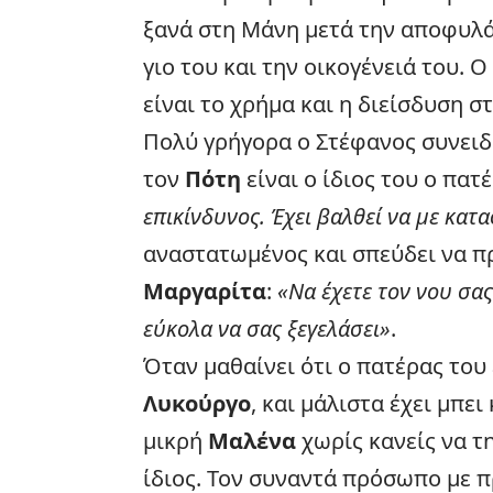
ξανά στη Μάνη μετά την αποφυλάκ
γιο του και την οικογένειά του. 
είναι το χρήμα και η διείσδυση σ
Πολύ γρήγορα ο Στέφανος συνειδ
τον
Πότη
είναι ο ίδιος του ο πατ
επικίνδυνος. Έχει βαλθεί να με κατα
αναστατωμένος και σπεύδει να π
Μαργαρίτα
:
«Να έχετε τον νου σα
εύκολα να σας ξεγελάσει»
.
Όταν μαθαίνει ότι ο πατέρας του 
Λυκούργο
, και μάλιστα έχει μπε
μικρή
Μαλένα
χωρίς κανείς να τ
ίδιος. Τον συναντά πρόσωπο με π