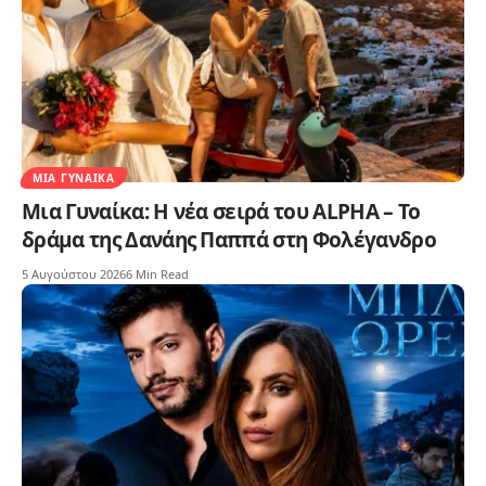
ΜΙΑ ΓΥΝΑΊΚΑ
Μια Γυναίκα: Η νέα σειρά του ALPHA – Το
δράμα της Δανάης Παππά στη Φολέγανδρο
5 Αυγούστου 2026
6 Min Read