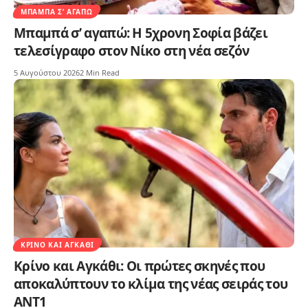
ΜΠΑΜΠΆ Σ’ ΑΓΑΠΏ
Μπαμπά σ’ αγαπώ: Η 5χρονη Σοφία βάζει
τελεσίγραφο στον Νίκο στη νέα σεζόν
5 Αυγούστου 2026
2 Min Read
ΚΡΊΝΟ ΚΑΙ ΑΓΚΆΘΙ
Κρίνο και Αγκάθι: Οι πρώτες σκηνές που
αποκαλύπτουν το κλίμα της νέας σειράς του
ΑΝΤ1