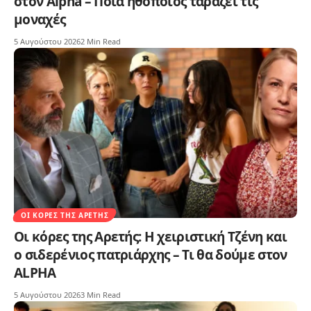
στον Alpha – Ποια ηθοποιός ταράζει τις
μοναχές
5 Αυγούστου 2026
2 Min Read
ΟΙ ΚΌΡΕΣ ΤΗΣ ΑΡΕΤΉΣ
Οι κόρες της Αρετής: Η χειριστική Τζένη και
ο σιδερένιος πατριάρχης – Τι θα δούμε στον
ALPHA
5 Αυγούστου 2026
3 Min Read