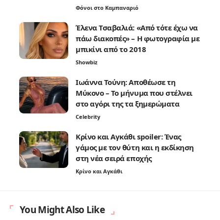
Φόνοι στο Καμπαναριό
Έλενα Τσαβαλιά: «Από τότε έχω να
πάω διακοπές» – Η φωτογραφία με
μπικίνι από το 2018
Showbiz
Ιωάννα Τούνη: Αποθέωσε τη
Μύκονο – Το μήνυμα που στέλνει
στο αγόρι της τα ξημερώματα
Celebrity
Κρίνο και Αγκάθι spoiler: Ένας
γάμος με τον θύτη και η εκδίκηση
στη νέα σειρά εποχής
Κρίνο και Αγκάθι
You Might Also Like