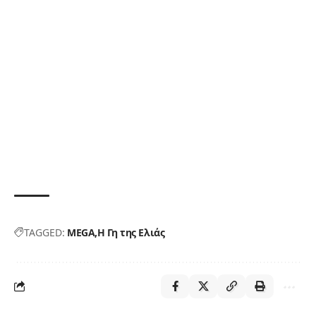
TAGGED:
MEGA
Η Γη της Ελιάς