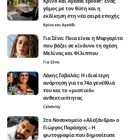
Κρίνο και Αγκάθι spoiler: Ένας
γάμος με τον θύτη και η
εκδίκηση στη νέα σειρά εποχής
Κρίνο και Αγκάθι
Για Σένα: Ποια είναι η Μαργαρίτα
που βάζει σε κίνδυνο τη σχέση
Μελίνας και Φίλιππου
Για Σένα
Λάκης Γαβαλάς: Η ιδιαίτερη
ανάρτηση για τα 74α γενέθλιά
του και το «μυστικό»
ανθεκτικότητας
Celebrity
Στο Νοσοκομείο «Αλεξάνδρα» ο
Γιώργος Παράσχος – Η
φωτογραφία που δημοσίευσε