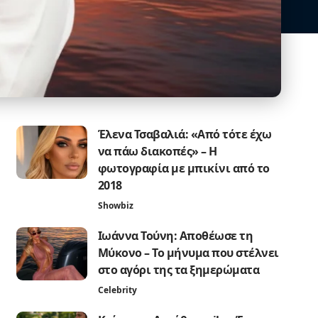
Έλενα Τσαβαλιά: «Από τότε έχω
να πάω διακοπές» – Η
φωτογραφία με μπικίνι από το
2018
Showbiz
Ιωάννα Τούνη: Αποθέωσε τη
Μύκονο – Το μήνυμα που στέλνει
στο αγόρι της τα ξημερώματα
Celebrity