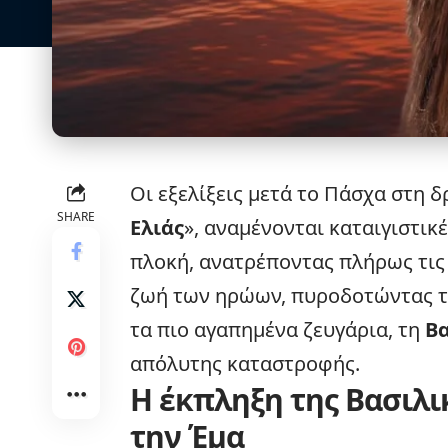
Οι
εξελίξεις
μετά το Πάσχα στη δ
SHARE
Ελιάς
», αναμένονται καταιγιστι
πλοκή, ανατρέποντας πλήρως τις 
ζωή των ηρώων, πυροδοτώντας τρ
τα πιο αγαπημένα ζευγάρια, τη
Βα
απόλυτης καταστροφής.
Η έκπληξη της Βασιλι
την Έμα