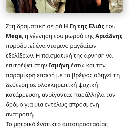
Στη δραματική σειρά
Η Γη της Ελιάς
του
Mega
, η γέννηση του μωρού της
Αριάδνης
πυροδοτεί ένα ντόμινο ραγδαίων
εξελίξεων. Η πεισματική της άρνηση να
επιτρέψει στην
Ισμήνη
έστω και την
παραμικρή επαφή με το βρέφος οδηγεί τη
δεύτερη σε ολοκληρωτική ψυχική
κατάρρευση, ανοίγοντας παράλληλα τον
δρόμο για μια εντελώς απρόσμενη
ανατροπή.
Το μητρικό ένστικτο αυτοπροστασίας