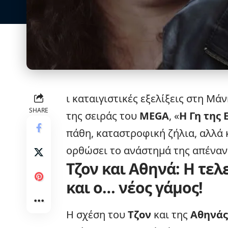
ι καταιγιστικές
εξελίξεις
στη Μάνη
SHARE
της σειράς του
MEGA
, «
Η Γη της 
πάθη, καταστροφική ζήλια, αλλά 
ορθώσει το ανάστημά της απέναντ
Τζον και Αθηνά: Η τελ
και ο… νέος γάμος!
Η σχέση του
Τζον
και της
Αθηνάς