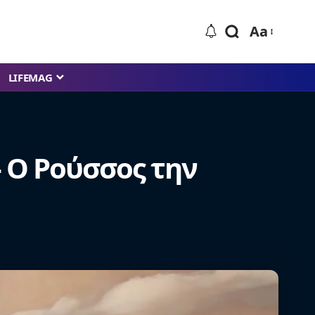
Aa
LIFEMAG
 – Ο Ρούσσος την