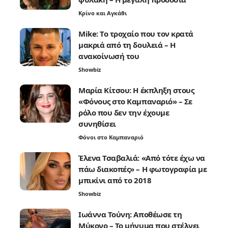
Κρίνο και Αγκάθι
Mike: Το τροχαίο που τον κρατά
μακριά από τη δουλειά – Η
ανακοίνωσή του
Showbiz
Μαρία Κίτσου: Η έκπληξη στους
«Φόνους στο Καμπαναριό» – Σε
ρόλο που δεν την έχουμε
συνηθίσει
Φόνοι στο Καμπαναριό
Έλενα Τσαβαλιά: «Από τότε έχω να
πάω διακοπές» – Η φωτογραφία με
μπικίνι από το 2018
Showbiz
Ιωάννα Τούνη: Αποθέωσε τη
Μύκονο – Το μήνυμα που στέλνει