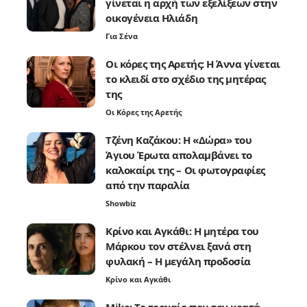
γίνεται η αρχή των εξελίξεων στην
οικογένεια Ηλιάδη
Για Σένα
Οι κόρες της Αρετής: Η Άννα γίνεται
το κλειδί στο σχέδιο της μητέρας
της
Οι Κόρες της Αρετής
Τζένη Καζάκου: Η «Δώρα» του
Άγιου Έρωτα απολαμβάνει το
καλοκαίρι της – Οι φωτογραφίες
από την παραλία
Showbiz
Κρίνο και Αγκάθι: Η μητέρα του
Μάρκου τον στέλνει ξανά στη
φυλακή – Η μεγάλη προδοσία
Κρίνο και Αγκάθι
Mike: Το τροχαίο που τον κρατά