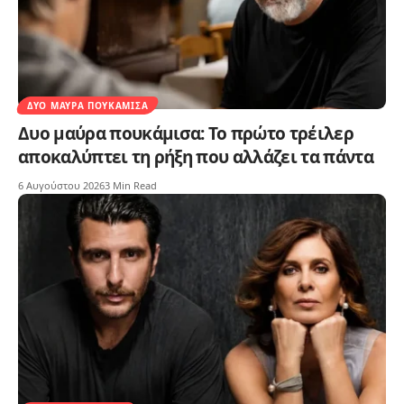
ΔΥΟ ΜΑΎΡΑ ΠΟΥΚΆΜΙΣΑ
Δυο μαύρα πουκάμισα: Το πρώτο τρέιλερ
αποκαλύπτει τη ρήξη που αλλάζει τα πάντα
6 Αυγούστου 2026
3 Min Read