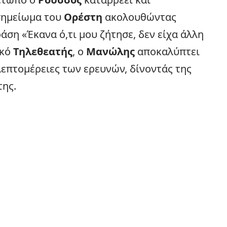
σημείωμα του
Ορέστη
ακολουθώντας
ράση «Έκανα ό,τι μου ζήτησε, δεν είχα άλλη
ικό
Τηλεθεατής
, ο
Μανώλης
αποκαλύπτει
λεπτομέρειες των ερευνών, δίνοντάς της
της.