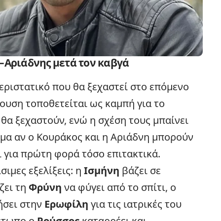
–Αριάδνης μετά τον καβγά
περιστατικό που θα ξεχαστεί στο επόμενο
ουση τοποθετείται ως καμπή για το
θα ξεχαστούν, ενώ η σχέση τους μπαίνει
ημα αν ο Κουράκος και η Αριάδνη μπορούν
ι για πρώτη φορά τόσο επιτακτικά.
ίσιμες
εξελίξεις
: η
Ισμήνη
βάζει σε
ζει τη
Φρύνη
να φύγει από το σπίτι, ο
ήσει στην
Ερωφίλη
για τις ιατρικές του
μέτωπο ο
Ρούσσος
καταρρέει και