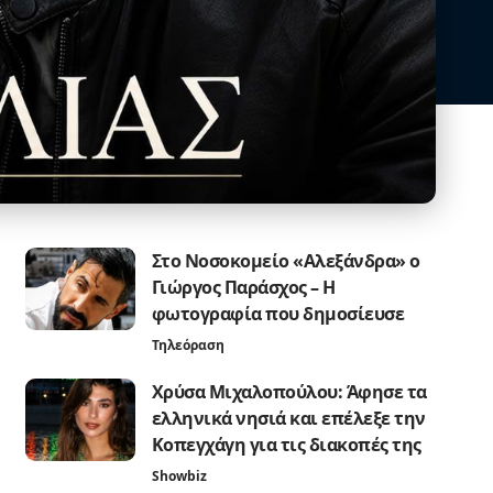
Στο Νοσοκομείο «Αλεξάνδρα» ο
Γιώργος Παράσχος – Η
φωτογραφία που δημοσίευσε
Τηλεόραση
Χρύσα Μιχαλοπούλου: Άφησε τα
ελληνικά νησιά και επέλεξε την
Κοπεγχάγη για τις διακοπές της
Showbiz