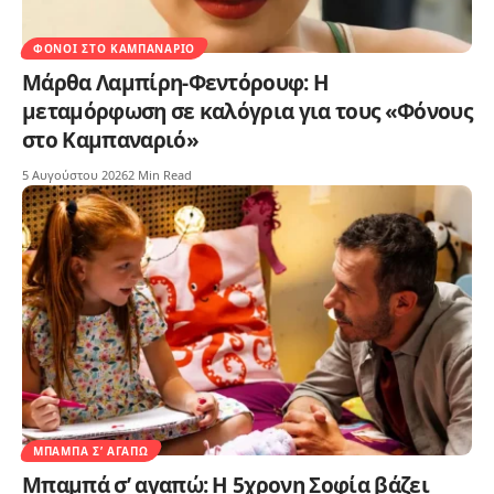
ΦΌΝΟΙ ΣΤΟ ΚΑΜΠΑΝΑΡΙΌ
Μάρθα Λαμπίρη-Φεντόρουφ: Η
μεταμόρφωση σε καλόγρια για τους «Φόνους
στο Καμπαναριό»
5 Αυγούστου 2026
2 Min Read
ΜΠΑΜΠΆ Σ’ ΑΓΑΠΏ
Μπαμπά σ’ αγαπώ: Η 5χρονη Σοφία βάζει