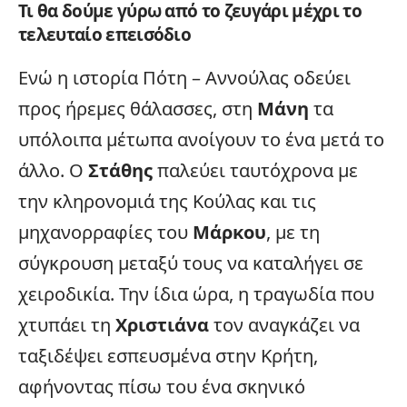
Τι θα δούμε γύρω από το ζευγάρι μέχρι το
τελευταίο επεισόδιο
Ενώ η ιστορία Πότη – Αννούλας οδεύει
προς ήρεμες θάλασσες, στη
Μάνη
τα
υπόλοιπα μέτωπα ανοίγουν το ένα μετά το
άλλο. Ο
Στάθης
παλεύει ταυτόχρονα με
την κληρονομιά της Κούλας και τις
μηχανορραφίες του
Μάρκου
, με τη
σύγκρουση
μεταξύ τους να καταλήγει σε
χειροδικία. Την ίδια ώρα, η τραγωδία που
χτυπάει τη
Χριστιάνα
τον αναγκάζει να
ταξιδέψει εσπευσμένα στην
Κρήτη
,
αφήνοντας πίσω του ένα σκηνικό