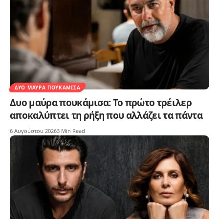
ΔΥΟ ΜΑΎΡΑ ΠΟΥΚΆΜΙΣΑ
Δυο μαύρα πουκάμισα: Το πρώτο τρέιλερ
αποκαλύπτει τη ρήξη που αλλάζει τα πάντα
6 Αυγούστου 2026
3 Min Read