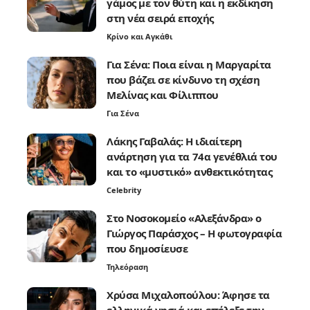
γάμος με τον θύτη και η εκδίκηση
στη νέα σειρά εποχής
Κρίνο και Αγκάθι
Για Σένα: Ποια είναι η Μαργαρίτα
που βάζει σε κίνδυνο τη σχέση
Μελίνας και Φίλιππου
Για Σένα
Λάκης Γαβαλάς: Η ιδιαίτερη
ανάρτηση για τα 74α γενέθλιά του
και το «μυστικό» ανθεκτικότητας
Celebrity
Στο Νοσοκομείο «Αλεξάνδρα» ο
Γιώργος Παράσχος – Η φωτογραφία
που δημοσίευσε
Τηλεόραση
Χρύσα Μιχαλοπούλου: Άφησε τα
ελληνικά νησιά και επέλεξε την