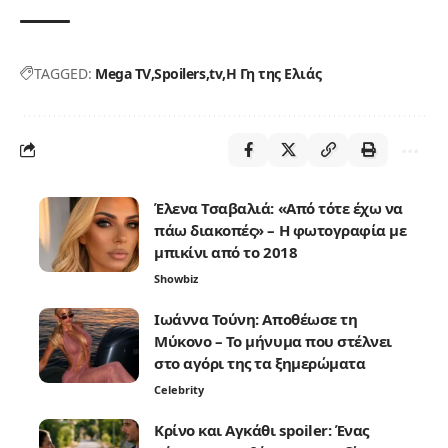
TAGGED:
Mega TV
Spoilers
tv
Η Γη της Ελιάς
Έλενα Τσαβαλιά: «Από τότε έχω να
πάω διακοπές» – Η φωτογραφία με
μπικίνι από το 2018
Showbiz
Ιωάννα Τούνη: Αποθέωσε τη
Μύκονο – Το μήνυμα που στέλνει
στο αγόρι της τα ξημερώματα
Celebrity
Κρίνο και Αγκάθι spoiler: Ένας