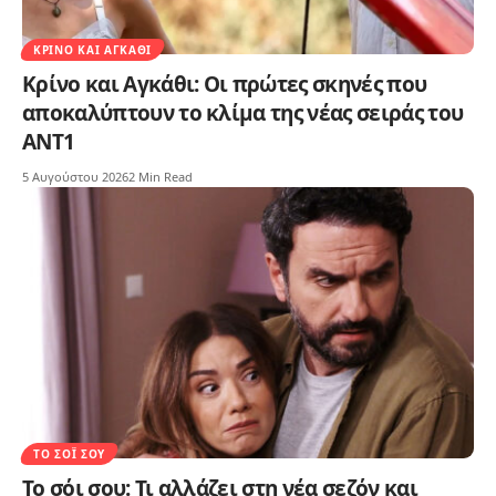
ΚΡΊΝΟ ΚΑΙ ΑΓΚΆΘΙ
Κρίνο και Αγκάθι: Οι πρώτες σκηνές που
αποκαλύπτουν το κλίμα της νέας σειράς του
ΑΝΤ1
5 Αυγούστου 2026
2 Min Read
ΤΟ ΣΌΙ ΣΟΥ
Το σόι σου: Τι αλλάζει στη νέα σεζόν και