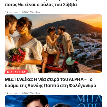
ποιος θα είναι ο ρόλος του Σάββα
5 Αυγούστου 2026
3 Min Read
ΜΙΑ ΓΥΝΑΊΚΑ
Μια Γυναίκα: Η νέα σειρά του ALPHA – Το
δράμα της Δανάης Παππά στη Φολέγανδρο
5 Αυγούστου 2026
6 Min Read