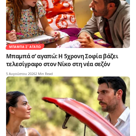
ΜΠΑΜΠΆ Σ’ ΑΓΑΠΏ
Μπαμπά σ’ αγαπώ: Η 5χρονη Σοφία βάζει
τελεσίγραφο στον Νίκο στη νέα σεζόν
5 Αυγούστου 2026
2 Min Read