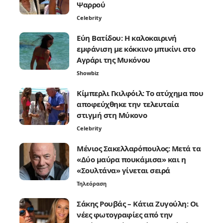
Ψαρρού
Celebrity
Εύη Βατίδου: Η καλοκαιρινή
εμφάνιση με κόκκινο μπικίνι στο
Αγράρι της Μυκόνου
Showbiz
Κίμπερλι Γκιλφόιλ: Το ατύχημα που
αποφεύχθηκε την τελευταία
στιγμή στη Μύκονο
Celebrity
Μένιος Σακελλαρόπουλος: Μετά τα
«Δύο μαύρα πουκάμισα» και η
«Σουλτάνα» γίνεται σειρά
Τηλεόραση
Σάκης Ρουβάς – Κάτια Ζυγούλη: Οι
νέες φωτογραφίες από την