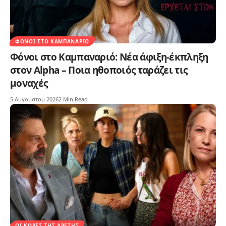
ΦΌΝΟΙ ΣΤΟ ΚΑΜΠΑΝΑΡΙΌ
Φόνοι στο Καμπαναριό: Νέα άφιξη-έκπληξη
στον Alpha – Ποια ηθοποιός ταράζει τις
μοναχές
5 Αυγούστου 2026
2 Min Read
ΟΙ ΚΌΡΕΣ ΤΗΣ ΑΡΕΤΉΣ