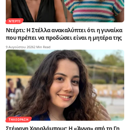
ΝΤΈΡΤΙ
Ντέρτι: Η Στέλλα ανακαλύπτει ότι η γυναίκα
που πρέπει να προδώσει είναι η μητέρα της
9 Αυγούστου 2026
2 Min Read
ΤΗΛΕΌΡΑΣΗ
Στέφανη Χαραλάμπους: Η «Άννα» από τη Γη