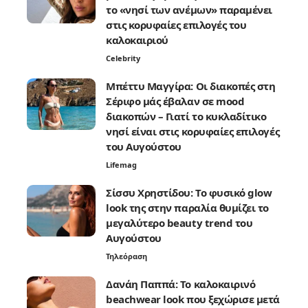
το «νησί των ανέμων» παραμένει
στις κορυφαίες επιλογές του
καλοκαιριού
Celebrity
Μπέττυ Μαγγίρα: Οι διακοπές στη
Σέριφο μάς έβαλαν σε mood
διακοπών – Γιατί το κυκλαδίτικο
νησί είναι στις κορυφαίες επιλογές
του Αυγούστου
Lifemag
Σίσσυ Χρηστίδου: Το φυσικό glow
look της στην παραλία θυμίζει το
μεγαλύτερο beauty trend του
Αυγούστου
Τηλεόραση
Δανάη Παππά: Το καλοκαιρινό
beachwear look που ξεχώρισε μετά