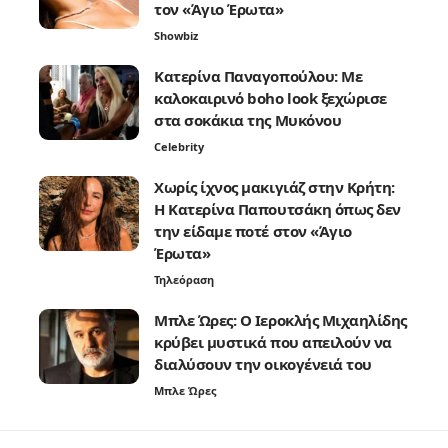
τον «Άγιο Έρωτα»
Showbiz
Κατερίνα Παναγοπούλου: Με
καλοκαιρινό boho look ξεχώρισε
στα σοκάκια της Μυκόνου
Celebrity
Χωρίς ίχνος μακιγιάζ στην Κρήτη:
Η Κατερίνα Παπουτσάκη όπως δεν
την είδαμε ποτέ στον «Άγιο
Έρωτα»
Τηλεόραση
Μπλε Ώρες: Ο Ιεροκλής Μιχαηλίδης
κρύβει μυστικά που απειλούν να
διαλύσουν την οικογένειά του
Μπλε Ώρες